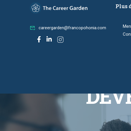
Plus 
Ment
careergarden@francopohonia.com
Con
DEVE