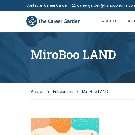
Contacter Career Garden :
careergarden@francophonia.co
ACCUEIL
AC
MiroBoo LAND
Accueil
Entreprises
MiroBoo LAND