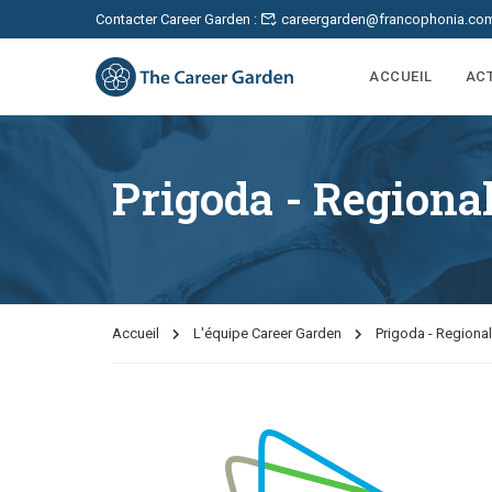
Contacter Career Garden :
careergarden@francophonia.co
ACCUEIL
AC
Prigoda - Region
Accueil
L'équipe Career Garden
Prigoda - Regiona