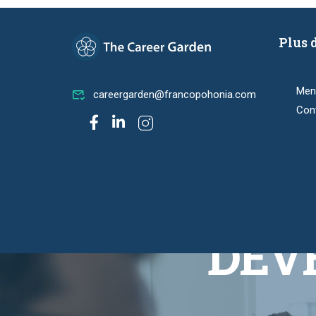
Plus 
Ment
careergarden@francopohonia.com
Con
DEVE