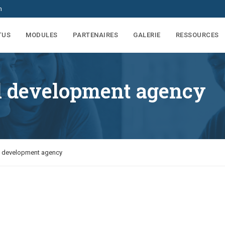
m
TUS
MODULES
PARTENAIRES
GALERIE
RESSOURCES
al development agency
l development agency