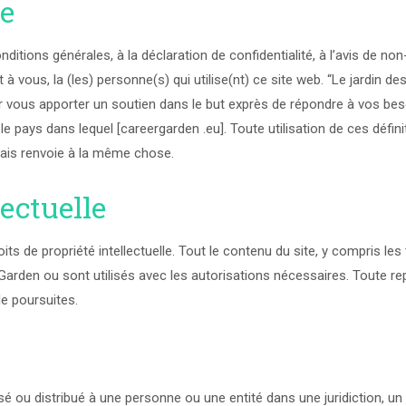
ie
itions générales, à la déclaration de confidentialité, à l’avis de non-
ent à vous, la (les) personne(s) qui utilise(nt) ce site web. “Le jardin 
vous apporter un soutien dans le but exprès de répondre à vos besoi
le pays dans lequel [careergarden .eu]. Toute utilisation de ces défini
ais renvoie à la même chose.
lectuelle
s de propriété intellectuelle. Tout le contenu du site, y compris les
Garden ou sont utilisés avec les autorisations nécessaires. Toute repr
de poursuites.
isé ou distribué à une personne ou une entité dans une juridiction, un