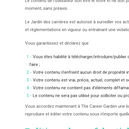
Le contenu de l’utilisateur doit être le vôtre et ne doit
moment, sans préavis.
Le Jardin des carrières est autorisé à surveiller vos ac
et réglementations en vigueur ou entraînant une violat
Vous garantissez et déclarez que
Vous êtes habilité à télécharger/introduire/publie
faire ;
Votre contenu n’enfreint aucun droit de propriété in
Votre contenu est vrai, précis, actuel, complet et s
Votre contenu ne contient pas d’éléments diffamato
Le contenu ne sera pas utilisé pour solliciter ou p
Vous accordez maintenant à The Career Garden une licen
reproduire et éditer votre contenu sous n’importe quel