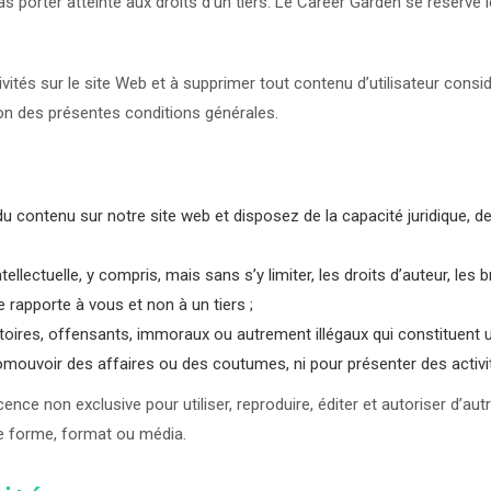
 pas porter atteinte aux droits d’un tiers. Le Career Garden se réserve 
tivités sur le site Web et à supprimer tout contenu d’utilisateur con
ion des présentes conditions générales.
r du contenu sur notre site web et disposez de la capacité juridique,
tellectuelle, y compris, mais sans s’y limiter, les droits d’auteur, le
e rapporte à vous et non à un tiers ;
ires, offensants, immoraux ou autrement illégaux qui constituent une 
romouvoir des affaires ou des coutumes, ni pour présenter des activi
ce non exclusive pour utiliser, reproduire, éditer et autoriser d’aut
le forme, format ou média.