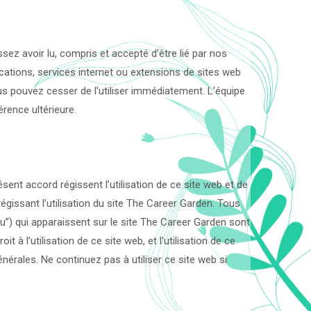
sez avoir lu, compris et accepté d’être lié par nos
cations, services internet ou extensions de sites web
vous pouvez cesser de l’utiliser immédiatement. L’équipe
ence ultérieure.
ent accord régissent l’utilisation de ce site web et de
gissant l’utilisation du site The Career Garden. Tous
”) qui apparaissent sur le site The Career Garden sont
 l’utilisation de ce site web, et l’utilisation de ce
rales. Ne continuez pas à utiliser ce site web si