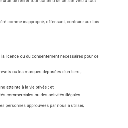
le droit de retirer tout contenu de ce site Web à tout
sidéré comme inapproprié, offensant, contraire aux lois
 de la licence ou du consentement nécessaires pour ce
s brevets ou les marques déposées d’un tiers ;
atteinte à la vie privée ; et
tés commerciales ou des activités illégales.
res personnes approuvées par nous à utiliser,