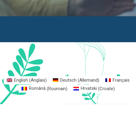
English
(
Anglais
)
Deutsch
(
Allemand
)
Français
Română
(
Roumain
)
Hrvatski
(
Croate
)