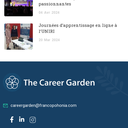
passionnantes
04
Avr
2024
Journées d’apprentissage en ligne à
l’UNIRI
20
Mar
2024
careergarden@francopohonia.com