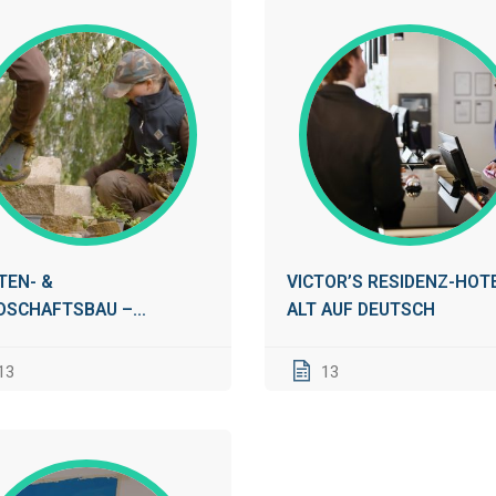
TEN- &
VICTOR’S RESIDENZ-HOT
DSCHAFTSBAU –
ALT AUF DEUTSCH
TEN- &LANDSCHAFTSBAU
ER
13
13