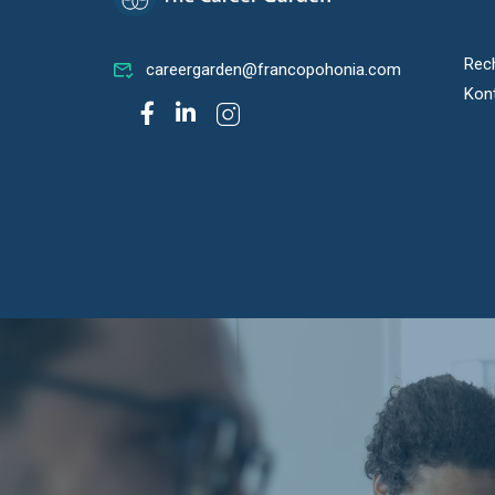
Rec
careergarden@francopohonia.com
Kon
PAR