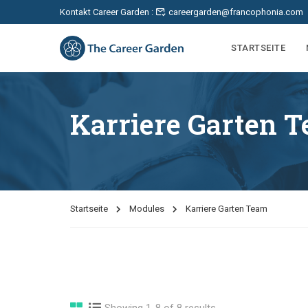
Kontakt Career Garden :
careergarden@francophonia.com
STARTSEITE
Karriere Garten 
Startseite
Modules
Karriere Garten Team
Showing 1-8 of 8 results