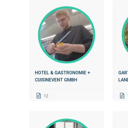
HOTEL & GASTRONOMIE +
GAR
CUISINEVENT GMBH
LAN
GAR
RÖG
12