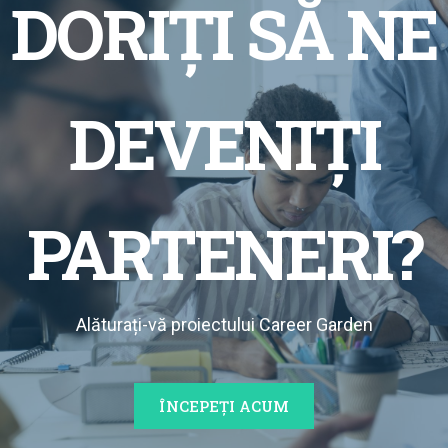
DORIȚI SĂ NE
DEVENIȚI
PARTENERI?
Alăturați-vă proiectului Career Garden
ÎNCEPEȚI ACUM