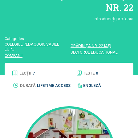
NR. 22
Introduceți profesia
Categories
COLEGIUL PEDAGOGIC VASILE
GRĂDINIȚA NR. 22 IAȘI
LUPU
SECTORUL EDUCAȚIONAL
COMPANII
LECȚII
7
TESTE
0
DURATĂ
LIFETIME ACCESS
ENGLEZĂ