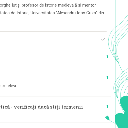
eorghe Iutiș, profesor de istorie medievală și mentor
ltatea de Istorie, Universitatea "Alexandru Ioan Cuza" din
1
1
ntru elevi.
1
tică - verificați dacă stiți termenii