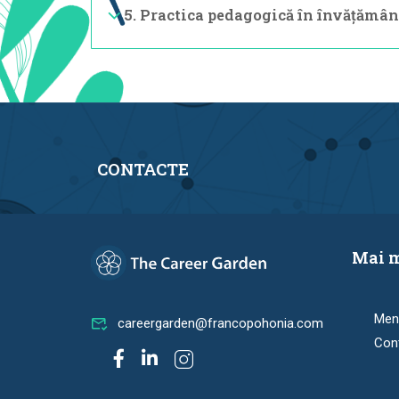
5. Practica pedagogică în învățămân
CONTACTE
Mai m
Menț
careergarden@francopohonia.com
Cont