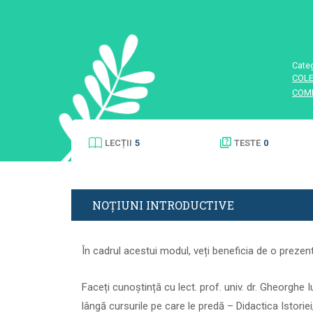
Cate
COLE
COMP
LECȚII
5
TESTE
0
NOȚIUNI INTRODUCTIVE
În cadrul acestui modul, veți beneficia de o prezent
Faceți cunoștință cu lect. prof. univ. dr. Gheorghe I
lângă cursurile pe care le predă – Didactica Istorie