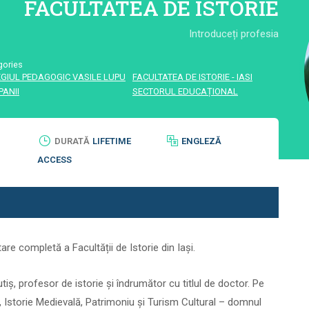
FACULTATEA DE ISTORIE
Introduceți profesia
gories
GIUL PEDAGOGIC VASILE LUPU
FACULTATEA DE ISTORIE - IASI
ANII
SECTORUL EDUCAȚIONAL
DURATĂ
LIFETIME
ENGLEZĂ
ACCESS
are completă a Facultății de Istorie din Iași.
utiș, profesor de istorie și îndrumător cu titlul de doctor. Pe
i, Istorie Medievală, Patrimoniu și Turism Cultural – domnul