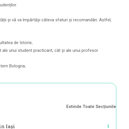
denților.
tății și vă va împărtăși câteva sfaturi și recomandări. Astfel,
ltatea de Istorie;
t ale unui student practicant, cât și ale unui profesor
sistem Bologna;
Extinde Toate Secțiunile
1
in Iași