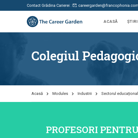
Contact Grădina Carierei :
careergarden@francophonia.co
ACASĂ
ȘTIRI
Colegiul Pedagogi
Acasă
Modules
Industrii
Sectorul educațional
PROFESORI PENTRU