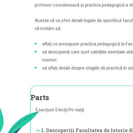
profesor coordonează și practica pedagogică a stu
Acesta vă va oferi detalii legate de specificul facul
vă invităm să:
aflați ce presupune practica pedagogică la Facu
să descoperiți care sunt calitățile esențiale atâ
mentor;
să aflați detalii despre stagiile de practică în 
Parts
5 secțiuni
5 lecții
Pe viață
1. Descoperiți Facultatea de Istorie d