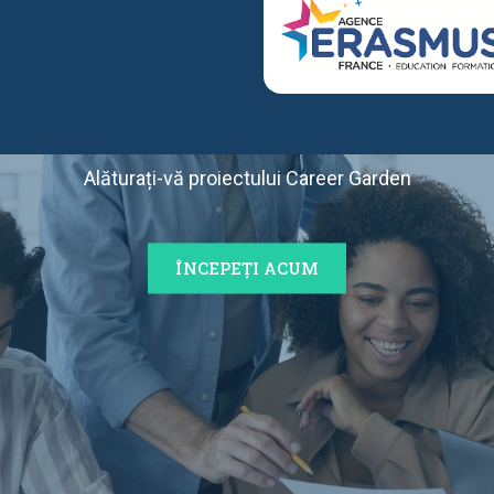
 NE DEVENIȚI 
Alăturați-vă proiectului Career Garden
ÎNCEPEȚI ACUM