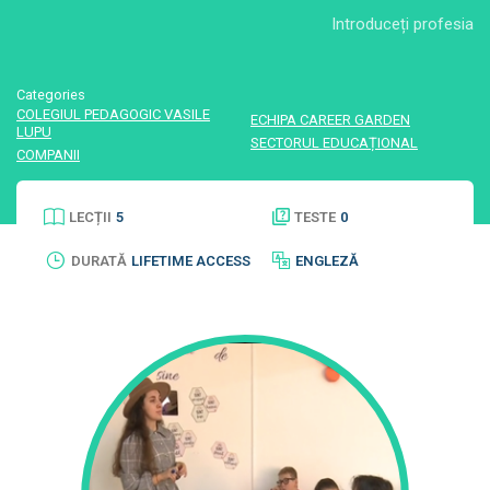
Introduceți profesia
Categories
COLEGIUL PEDAGOGIC VASILE
ECHIPA CAREER GARDEN
LUPU
SECTORUL EDUCAȚIONAL
COMPANII
LECȚII
5
TESTE
0
DURATĂ
LIFETIME ACCESS
ENGLEZĂ