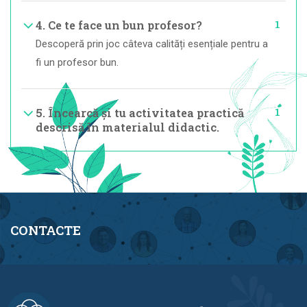
1
4. Ce te face un bun profesor?
Descoperă prin joc câteva calități esențiale pentru a
fi un profesor bun.
1
5. Încearcă și tu activitatea practică
descrisă în materialul didactic.
CONTACTE