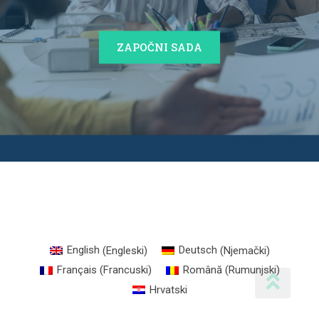
ZAPOČNI SADA
English
(
Engleski
)
Deutsch
(
Njemački
)
Français
(
Francuski
)
Română
(
Rumunjski
)
Hrvatski