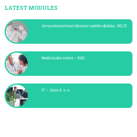
LATEST MODULES
Javnozdravstveni tehničar zaštite okoliša- NZJZ
Medicinske sestre – KBC
IT – Juice d. o. o.