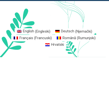
English
(
Engleski
)
Deutsch
(
Njemački
)
Français
(
Francuski
)
Română
(
Rumunjski
)
Hrvatski