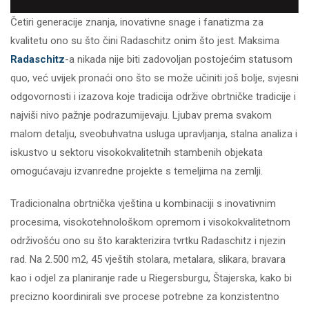
Četiri generacije znanja, inovativne snage i fanatizma za
kvalitetu ono su što čini Radaschitz onim što jest. Maksima
Radaschitz
-a nikada nije biti zadovoljan postojećim statusom
quo, već uvijek pronaći ono što se može učiniti još bolje, svjesni
odgovornosti i izazova koje tradicija održive obrtničke tradicije i
najviši nivo pažnje podrazumijevaju. Ljubav prema svakom
malom detalju, sveobuhvatna usluga upravljanja, stalna analiza i
iskustvo u sektoru visokokvalitetnih stambenih objekata
omogućavaju izvanredne projekte s temeljima na zemlji.
Tradicionalna obrtnička vještina u kombinaciji s inovativnim
procesima, visokotehnološkom opremom i visokokvalitetnom
održivošću ono su što karakterizira tvrtku Radaschitz i njezin
rad. Na 2.500 m2, 45 vještih stolara, metalara, slikara, bravara
kao i odjel za planiranje rade u Riegersburgu, Štajerska, kako bi
precizno koordinirali sve procese potrebne za konzistentno