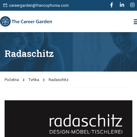
careergarden@francophonia.com
Radaschitz
Početna
Tvrtka
Radaschitz