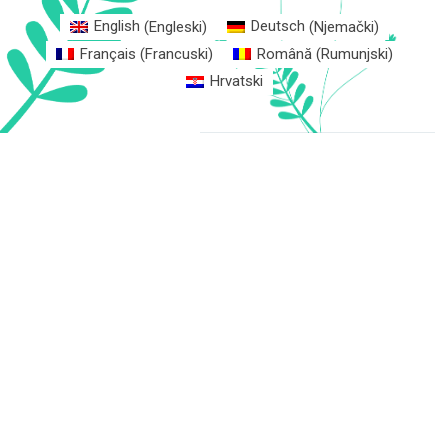
English
(
Engleski
)
Deutsch
(
Njemački
)
Français
(
Francuski
)
Română
(
Rumunjski
)
Hrvatski