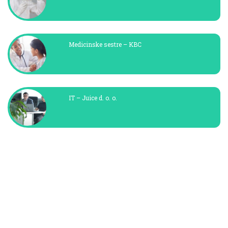
Medicinske sestre – KBC
IT – Juice d. o. o.